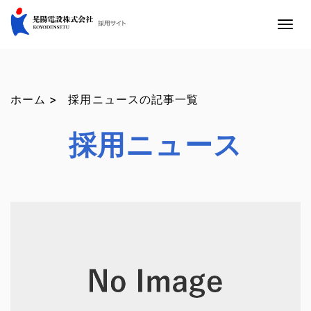
T
o
g
g
ホーム >
採用ニュースの記事一覧
l
e
採用ニュース
n
a
v
i
g
a
t
i
o
n